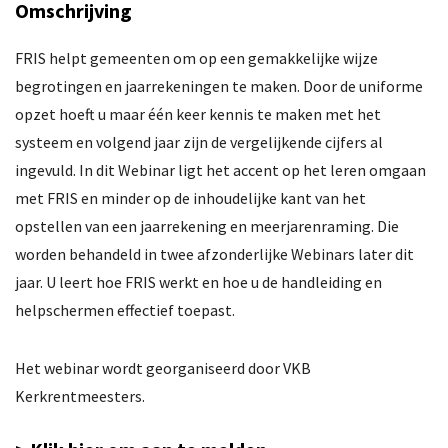
Omschrijving
Doelstelling
Geschiedenis
FRIS helpt gemeenten om op een gemakkelijke wijze
begrotingen en jaarrekeningen te maken. Door de uniforme
Lidmaatschap
opzet hoeft u maar één keer kennis te maken met het
systeem en volgend jaar zijn de vergelijkende cijfers al
Bureau & dienstverlening
ingevuld. In dit Webinar ligt het accent op het leren omgaan
Nieuwsbrieven
met FRIS en minder op de inhoudelijke kant van het
opstellen van een jaarrekening en meerjarenraming. Die
Erepenning
worden behandeld in twee afzonderlijke Webinars later dit
jaar. U leert hoe FRIS werkt en hoe u de handleiding en
Contact
helpschermen effectief toepast.
Het webinar wordt georganiseerd door VKB
Kerkrentmeesters.