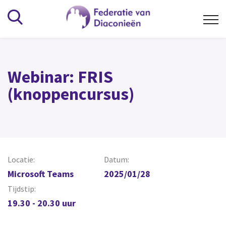
Kennisbank
Webinar: FRIS
Alfabetisch
(knoppencursus)
Wat is het Diaconaat
Beheer en bestuur
Vrijwilligers
Overig
Locatie:
Datum:
Microsoft Teams
2025/01/28
Vereniging
Tijdstip:
19.30 - 20.30 uur
Organisatie