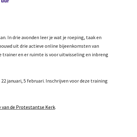
 uur
n. In drie avonden leer je wat je roeping, taak en
ebouwd uit drie actieve online bijeenkomsten van
e trainer en er ruimte is voor uitwisseling en inbreng
2 januari, 5 februari. Inschrijven voor deze training
k
Vereniging
Bureau & die
 van de Protestantse Kerk
.