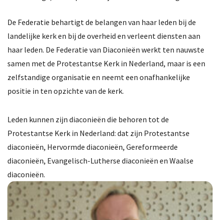
Doelstelling
De Federatie behartigt de belangen van haar leden bij de
Geschiedenis
landelijke kerk en bij de overheid en verleent diensten aan
Lidmaatschap
haar leden. De Federatie van Diaconieën werkt ten nauwste
samen met de Protestantse Kerk in Nederland, maar is een
Bureau & dienstverlening
zelfstandige organisatie en neemt een onafhankelijke
positie in ten opzichte van de kerk.
Nieuwsbrieven
Erepenning
Leden kunnen zijn diaconieën die behoren tot de
Protestantse Kerk in Nederland: dat zijn Protestantse
Contact
diaconieën, Hervormde diaconieën, Gereformeerde
diaconieën, Evangelisch-Lutherse diaconieën en Waalse
diaconieën.