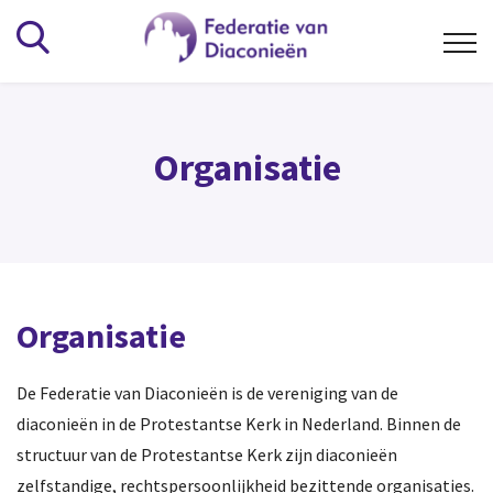
Kennisbank
Organisatie
Alfabetisch
Wat is het Diaconaat
Beheer en bestuur
Vrijwilligers
Organisatie
Overig
De Federatie van Diaconieën is de vereniging van de
Vereniging
diaconieën in de Protestantse Kerk in Nederland. Binnen de
structuur van de Protestantse Kerk zijn diaconieën
Organisatie
zelfstandige, rechtspersoonlijkheid bezittende organisaties.