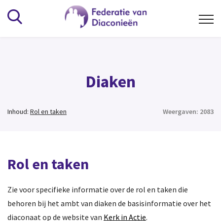
Kennisbank
Diaken
Alfabetisch
Wat is het Diaconaat
Inhoud:
Rol en taken
Weergaven: 2083
Beheer en bestuur
Vrijwilligers
Overig
Rol en taken
Vereniging
Zie voor specifieke informatie over de rol en taken die
behoren bij het ambt van diaken de basisinformatie over het
Organisatie
diaconaat op de website van
Kerk in Actie
.