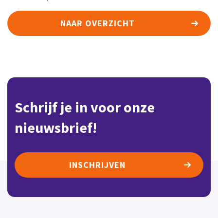
Doelstelling
NAAR OVERZICHT
Geschiedenis
Lidmaatschap
Bureau & dienstverlening
Nieuwsbrieven
Schrijf je in voor onze
Erepenning
nieuwsbrief!
Contact
INSCHRIJVEN