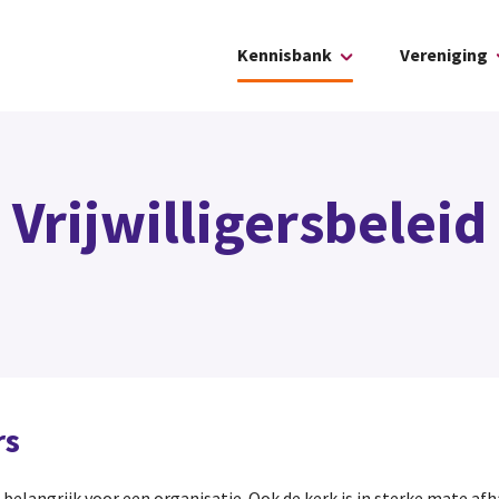
Kennisbank
Vereniging
Vrijwilligersbeleid
rs
el belangrijk voor een organisatie. Ook de kerk is in sterke mate afh