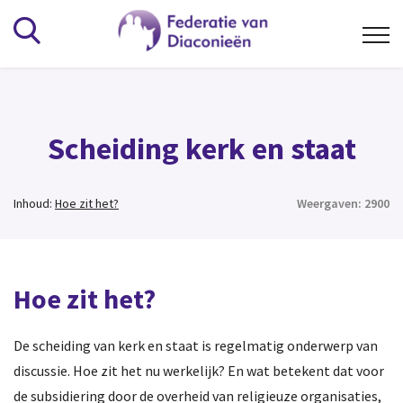
Kennisbank
Scheiding kerk en staat
Alfabetisch
Wat is het Diaconaat
Inhoud:
Hoe zit het?
Weergaven: 2900
Beheer en bestuur
Vrijwilligers
Overig
Hoe zit het?
Vereniging
De scheiding van kerk en staat is regelmatig onderwerp van
discussie. Hoe zit het nu werkelijk? En wat betekent dat voor
Organisatie
de subsidiering door de overheid van religieuze organisaties,