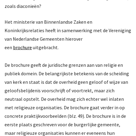
Doelstelling
zoals diaconieën?
Geschiedenis
Het ministerie van Binnenlandse Zaken en
Lidmaatschap
Koninkrijksrelaties heeft in samenwerking met de Vereniging
van Nederlandse Gemeenten hierover
Bureau & dienstverlening
een
brochure
uitgebracht.
Nieuwsbrieven
De brochure geeft de juridische grenzen aan van religie en
Erepenning
publiek domein. De belangrijkste betekenis van de scheiding
van kerk en staat is dat de overheid geen geloof of wijze van
Contact
geloofsbelijdenis voorschrijft of voortrekt, maar zich
neutraal opstelt. De overheid mag zich echter wel inlaten
met religieuze organisaties. De brochure gaat verder in op
concrete praktijkvoorbeelden (blz. 49). De brochure is in de
eerste plaats geschreven voor de burgerlijke gemeente,
maar religieuze organisaties kunnen er eveneens hun