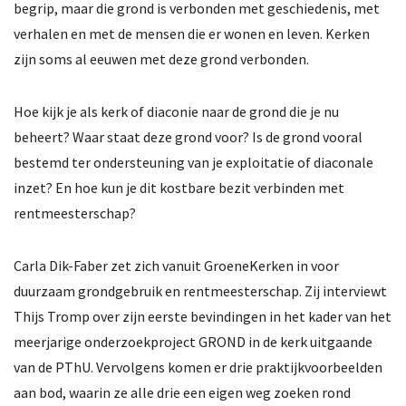
begrip, maar die grond is verbonden met geschiedenis, met
Doelstelling
verhalen en met de mensen die er wonen en leven. Kerken
Geschiedenis
zijn soms al eeuwen met deze grond verbonden.
Lidmaatschap
Hoe kijk je als kerk of diaconie naar de grond die je nu
Bureau & dienstverlening
beheert?
Waar staat deze grond voor?
Is de grond vooral
bestemd ter ondersteuning van je exploitatie of diaconale
Nieuwsbrieven
inzet? En hoe kun je dit kostbare bezit verbinden met
Erepenning
rentmeesterschap?
Contact
Carla Dik-Faber zet zich vanuit GroeneKerken in voor
duurzaam grondgebruik en rentmeesterschap. Zij interviewt
Thijs Tromp over zijn eerste bevindingen in het kader van het
meerjarige onderzoekproject GROND in de kerk uitgaande
van de PThU. Vervolgens komen er drie praktijkvoorbeelden
aan bod, waarin ze alle drie een eigen weg zoeken rond