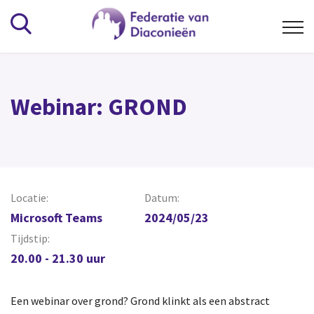
Kennisbank
Webinar: GROND
Alfabetisch
Wat is het Diaconaat
Beheer en bestuur
Vrijwilligers
Locatie:
Datum:
Microsoft Teams
2024/05/23
Overig
Tijdstip:
20.00 - 21.30 uur
Vereniging
Organisatie
Een webinar over grond? Grond klinkt als een abstract