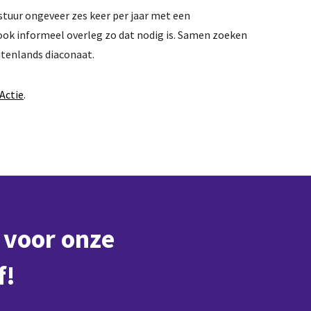
stuur ongeveer zes keer per jaar met een
 ook informeel overleg zo dat nodig is. Samen zoeken
itenlands diaconaat.
Actie
.
k
Vereniging
Bureau & die
n voor onze
f!